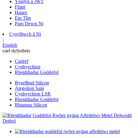
Ynglŷn â JWT
Ffatri
Hanes
Ein Tîm
Pam Dewis Ni
Cysylltwch â Ni
;
English
cael dyfynbris
Cartref
Cynhyrchion
Rheiddiadur Goddefol
Bysellbad Silicon
Ategolion Sain
Cynhyrchion LSR
Rheiddiadur Goddefol
Rhannau Silicon