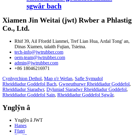
sgwâr bach
Xiamen Jin Weitai (jwt) Rwber a Phlastig
Co., Ltd.
Rhif 39, Ail Ffordd Lianmei, Tref Lian Hua, Ardal Tong' an,
Dinas Xiamen, talaith Fujian, Tsieina.
tech-info@jwtrubber.com
oem-team@jwtrubber.com
admin@jwtrubber.com
+86 18046216971
Cynhyrchion Dethol
,
Map o'r Wefan
,
Safle Symudol
Rheiddiadur Goddefol Bach
,
Gwneuthurwr Rheiddiadur Goddefol
,
Rheiddiadur Siaradwr
,
Dyluniad Siaradwr Rheiddiadur Goddefol
,
Rheiddiadur Goddefol Sain
,
Rheiddiadur Goddefol Sgwâr
,
Ynglŷn â
Ynglŷn â JWT
Hanes
Ffatri