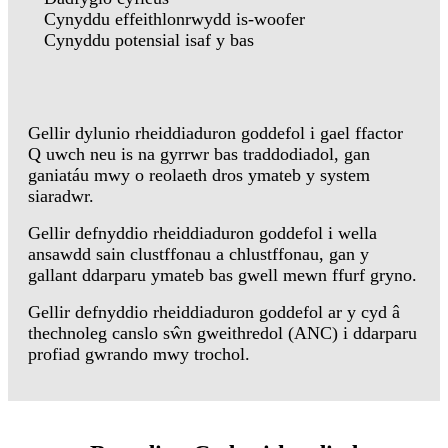
Cynyddu effeithlonrwydd is-woofer
Cynyddu potensial isaf y bas
Gellir dylunio rheiddiaduron goddefol i gael ffactor
Q uwch neu is na gyrrwr bas traddodiadol, gan
ganiatáu mwy o reolaeth dros ymateb y system
siaradwr.
Gellir defnyddio rheiddiaduron goddefol i wella
ansawdd sain clustffonau a chlustffonau, gan y
gallant ddarparu ymateb bas gwell mewn ffurf gryno.
Gellir defnyddio rheiddiaduron goddefol ar y cyd â
thechnoleg canslo sŵn gweithredol (ANC) i ddarparu
profiad gwrando mwy trochol.