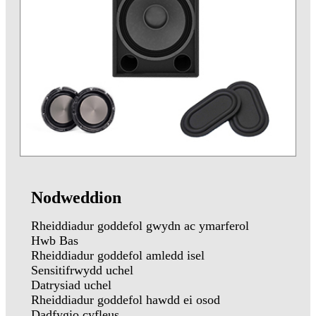
Nodweddion
Rheiddiadur goddefol gwydn ac ymarferol
Hwb Bas
Rheiddiadur goddefol amledd isel
Sensitifrwydd uchel
Datrysiad uchel
Rheiddiadur goddefol hawdd ei osod
Dadfygio cyfleus