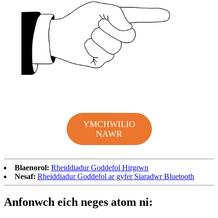
YMCHWILIO
NAWR
Blaenorol:
Rheiddiadur Goddefol Hirgrwn
Nesaf:
Rheiddiadur Goddefol ar gyfer Siaradwr Bluetooth
Anfonwch eich neges atom ni: