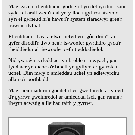
Mae system rheiddiadur goddefol yn defnyddio'r sain
sydd fel arall wedi'i dal yn y lloc i gyffroi atseinio
sy'n ei gwneud hi'n haws i'r system siaradwyr greu'r
trawiau dyfnaf
Rheiddiadur bas, a elwir hefyd yn "gôn drôn", ar
gyfer disodli'r tiwb neu'r is-woofer gwrthdro gyda'r
rheiddiadur a'r is-woofer cefn traddodiadol.
Nid yw sŵn tyrfedd aer yn broblem mwyach, pan
fydd aer yn dianc o'r bibell yn gyflym ar gyfrolau
uchel. Dim mwy o amleddau uchel yn adlewyrchu
allan o'r porthladd.
Mae rheiddiaduron goddefol yn gweithredu ar y cyd
â'r gyrrwr gweithredol ar amleddau isel, gan rannu'r
llwyth acwstig a lleihau taith y gyrrwr.