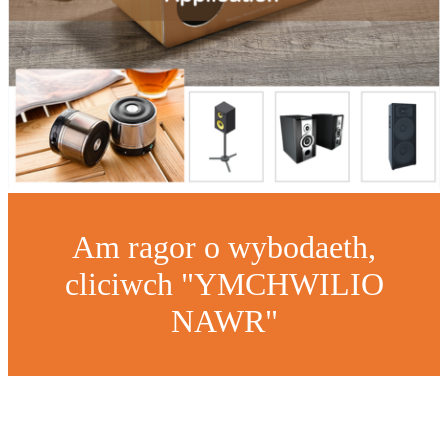
Am ragor o wybodaeth,
cliciwch "YMCHWILIO
NAWR"