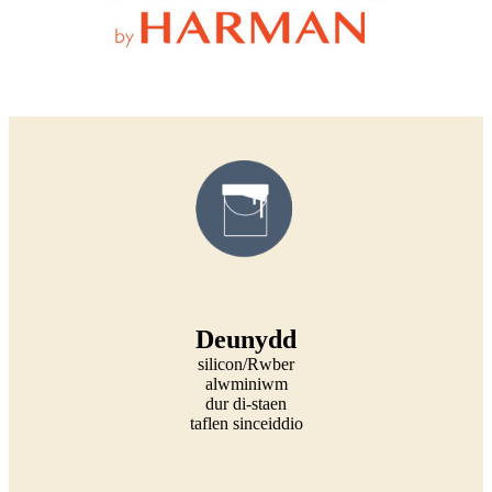
Deunydd
silicon/Rwber
alwminiwm
dur di-staen
taflen sinceiddio