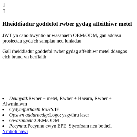


Rheiddiadur goddefol rwber gydag affeithiwr metel
JWT yn canolbwyntio ar wasanaeth OEM/ODM, gan addasu
prosiectau gyda'ch samplau neu luniadau.
Gall rheiddiadur goddefol rwber gydag affeithiwr metel ddangos
eich brand yn berffaith
Deunydd:
Rwber + metel, Rwber + Haearn, Rwber +
Alwminiwm
Cydymffurfiaeth RoHS:
IE
Opsiwn addurnedig:
Logo; ysgythru laser
Gwasanaeth:
OEM/ODM
Pecynnu:
Pecynnu ewyn EPE, Styrofoam neu bothell
Ymholi nawr