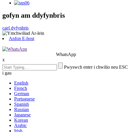
gofyn am ddyfynbris
cael dyfynbris
Anfon E-bost
WhatsApp
x
Pwyswch enter i chwilio neu ESC
i gau
English
French
German
Portuguese
Spanish
Russian
Japanese
Korean
Arabic
Irish