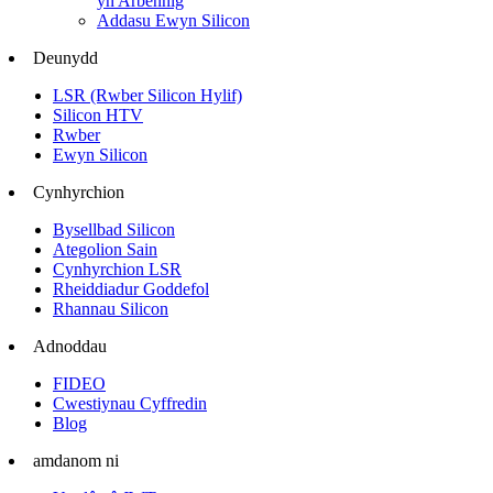
yn Arbennig
Addasu Ewyn Silicon
Deunydd
LSR (Rwber Silicon Hylif)
Silicon HTV
Rwber
Ewyn Silicon
Cynhyrchion
Bysellbad Silicon
Ategolion Sain
Cynhyrchion LSR
Rheiddiadur Goddefol
Rhannau Silicon
Adnoddau
FIDEO
Cwestiynau Cyffredin
Blog
amdanom ni