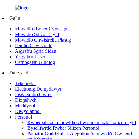
Gallu
Mowldio Rwber Cywasgu
Mowldio Silicon Hylif
Mowldio Chwistrellu Plastig
Peintio Chwistrellu
Argraffu Sgrin Sidan
Ysgythru Laser
Cefnogaeth Gludiog
Datrysiad
Telathrebu
Electronig Defnyddwyr
Inswleiddio Gwres
Diogelwch
Meddygol
Diwydiannol
Personol
Rwber silicon a mowldio chwistrellu rwber silicon hylif
Bysellfwrdd Rwber Silicon Personol
Padiator Goddefol ac Ategolion Sain wedi'u Gwneud