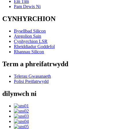
Ein Tîm
Pam Dewis Ni
CYNHYRCHION
Bysellbad Silicon
Ategolion Sain
Cynhyrchion LSR
Rheiddiadur Goddefol
Rhannau Silicon
Term a phreifatrwydd
Telerau Gwasanaeth
Polisi Preifatrwydd
dilynwch ni