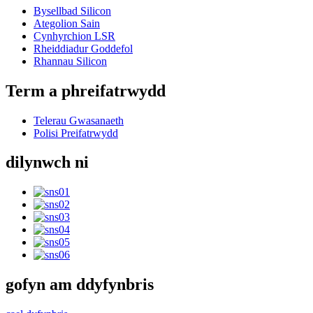
Bysellbad Silicon
Ategolion Sain
Cynhyrchion LSR
Rheiddiadur Goddefol
Rhannau Silicon
Term a phreifatrwydd
Telerau Gwasanaeth
Polisi Preifatrwydd
dilynwch ni
gofyn am ddyfynbris