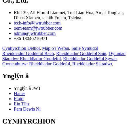
Co., Ltd.
Rhif 39, Ail Ffordd Lianmei, Tref Lian Hua, Ardal Tong' an,
Dinas Xiamen, talaith Fujian, Tsieina.
tech-info@jwtrubber.com
oem-team@jwtrubber.com
admin@jwtrubber.com
+86 18046216971
Cynhyrchion Dethol
,
Map o'r Wefan
,
Safle Symudol
Rheiddiadur Goddefol Bach
,
Rheiddiadur Goddefol Sain
,
Dyluniad
Siaradwr Rheiddiadur Goddefol
,
Rheiddiadur Goddefol Sgwâr
,
Gwneuthurwr Rheiddiadur Goddefol
,
Rheiddiadur Siaradwr
,
Ynglŷn â
Ynglŷn â JWT
Hanes
Ffatri
Ein Tîm
Pam Dewis Ni
CYNHYRCHION