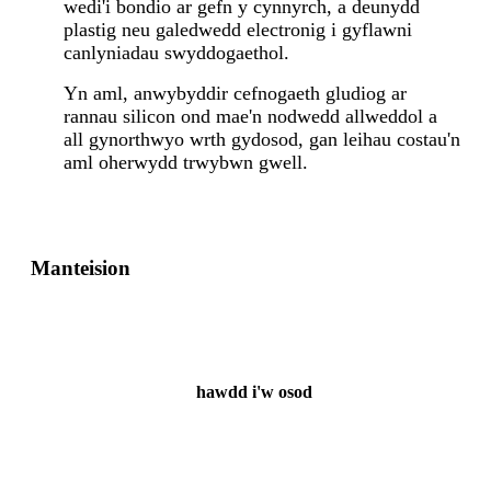
wedi'i bondio ar gefn y cynnyrch, a deunydd
plastig neu galedwedd electronig i gyflawni
canlyniadau swyddogaethol.
Yn aml, anwybyddir cefnogaeth gludiog ar
rannau silicon ond mae'n nodwedd allweddol a
all gynorthwyo wrth gydosod, gan leihau costau'n
aml oherwydd trwybwn gwell.
Manteision
hawdd i'w osod