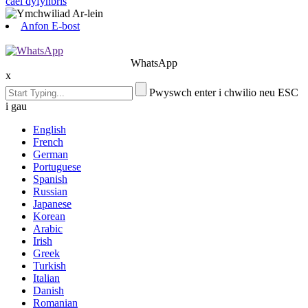
cael dyfynbris
Anfon E-bost
WhatsApp
x
Pwyswch enter i chwilio neu ESC
i gau
English
French
German
Portuguese
Spanish
Russian
Japanese
Korean
Arabic
Irish
Greek
Turkish
Italian
Danish
Romanian