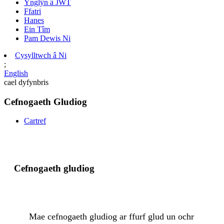
Ynglŷn â JWT
Ffatri
Hanes
Ein Tîm
Pam Dewis Ni
Cysylltwch â Ni
;
English
cael dyfynbris
Cefnogaeth Gludiog
Cartref
Cefnogaeth gludiog
Mae cefnogaeth gludiog ar ffurf glud un ochr