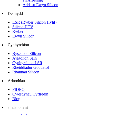
yn Arbennig
Addasu Ewyn Silicon
Deunydd
LSR (Rwber Silicon Hylif)
Silicon HTV
Rwber
Ewyn Silicon
Cynhyrchion
Bysellbad Silicon
Ategolion Sain
Cynhyrchion LSR
Rheiddiadur Goddefol
Rhannau Silicon
Adnoddau
FIDEO
Cwestiynau Cyffredin
Blog
amdanom ni