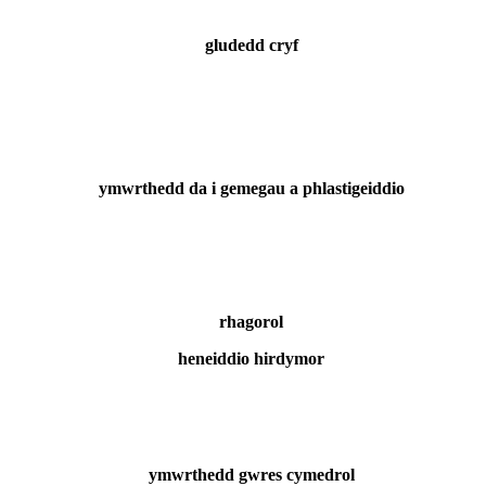
gludedd cryf
ymwrthedd da i gemegau a phlastigeiddio
rhagorol
heneiddio hirdymor
ymwrthedd gwres cymedrol