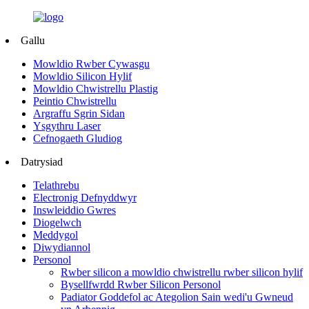
Gallu
Mowldio Rwber Cywasgu
Mowldio Silicon Hylif
Mowldio Chwistrellu Plastig
Peintio Chwistrellu
Argraffu Sgrin Sidan
Ysgythru Laser
Cefnogaeth Gludiog
Datrysiad
Telathrebu
Electronig Defnyddwyr
Inswleiddio Gwres
Diogelwch
Meddygol
Diwydiannol
Personol
Rwber silicon a mowldio chwistrellu rwber silicon hylif
Bysellfwrdd Rwber Silicon Personol
Padiator Goddefol ac Ategolion Sain wedi'u Gwneud