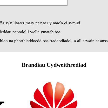
fàs sy'n llawer mwy na'r aer y mae'n ei symud.
mleddau penodol i wella ymateb bas.
hlon na phorthladdoedd bas traddodiadol, a all arwain at ans
Brandiau Cydweithrediad