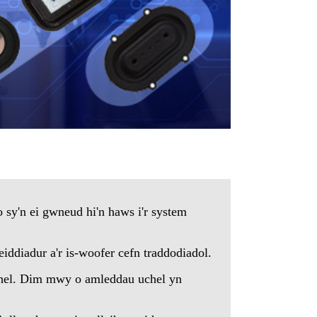
o sy'n ei gwneud hi'n haws i'r system
eiddiadur a'r is-woofer cefn traddodiadol.
uchel. Dim mwy o amleddau uchel yn