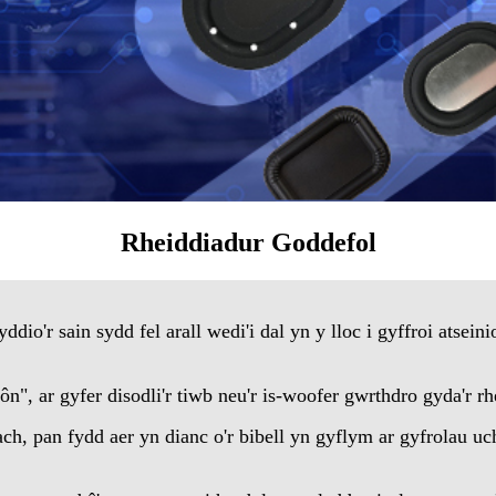
Rheiddiadur Goddefol
io'r sain sydd fel arall wedi'i dal yn y lloc i gyffroi atseini
n", ar gyfer disodli'r tiwb neu'r is-woofer gwrthdro gyda'r rh
h, pan fydd aer yn dianc o'r bibell yn gyflym ar gyfrolau 