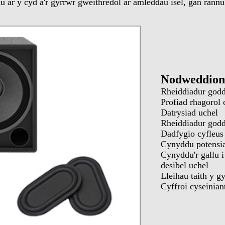
ar y cyd â'r gyrrwr gweithredol ar amleddau isel, gan rannu'r
Nodweddio
Rheiddiadur godd
Profiad rhagorol 
Datrysiad uchel
Rheiddiadur godd
Dadfygio cyfleus
Cynyddu potensial
Cynyddu'r gallu i
desibel uchel
Lleihau taith y g
Cyffroi cyseiniant