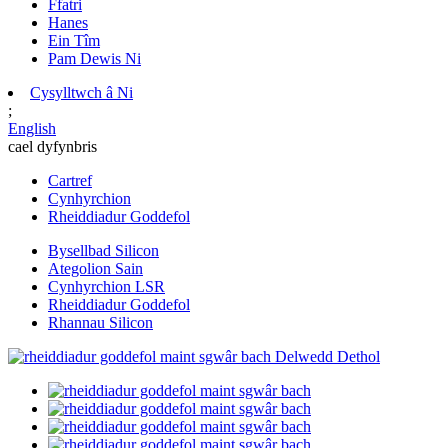
Ffatri
Hanes
Ein Tîm
Pam Dewis Ni
Cysylltwch â Ni
;
English
cael dyfynbris
Cartref
Cynhyrchion
Rheiddiadur Goddefol
Bysellbad Silicon
Ategolion Sain
Cynhyrchion LSR
Rheiddiadur Goddefol
Rhannau Silicon