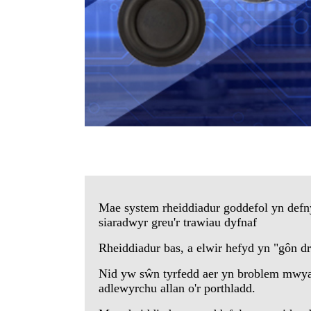
Mae system rheiddiadur goddefol yn defnydd
siaradwyr greu'r trawiau dyfnaf
Rheiddiadur bas, a elwir hefyd yn "gôn drô
Nid yw sŵn tyrfedd aer yn broblem mwyac
adlewyrchu allan o'r porthladd.