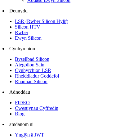
Addasu Ewyn Silicon
Deunydd
LSR (Rwber Silicon Hylif)
Silicon HTV
Rwber
Ewyn Silicon
Cynhyrchion
Bysellbad Silicon
Ategolion Sain
Cynhyrchion LSR
Rheiddiadur Goddefol
Rhannau Silicon
Adnoddau
FIDEO
Cwestiynau Cyffredin
Blog
amdanom ni
Ynglŷn â JWT