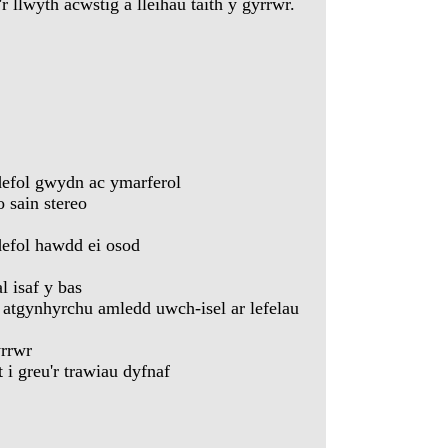
 llwyth acwstig a lleihau taith y gyrrwr.
n
efol gwydn ac ymarferol
o sain stereo
efol hawdd ei osod
 isaf y bas
 atgynhyrchu amledd uwch-isel ar lefelau
yrrwr
 i greu'r trawiau dyfnaf