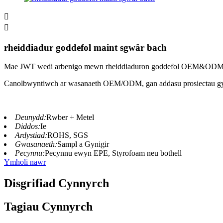


rheiddiadur goddefol maint sgwâr bach
Mae JWT wedi arbenigo mewn rheiddiaduron goddefol OEM&ODM 
Canolbwyntiwch ar wasanaeth OEM/ODM, gan addasu prosiectau gyd
Deunydd:
Rwber + Metel
Diddos:
Ie
Ardystiad:
ROHS, SGS
Gwasanaeth:
Sampl a Gynigir
Pecynnu:
Pecynnu ewyn EPE, Styrofoam neu bothell
Ymholi nawr
Disgrifiad Cynnyrch
Tagiau Cynnyrch